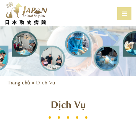
Skip
to
content
Prim
Men
日本動物病院
for
Mobi
Trang chủ
»
Dịch Vụ
Dịch Vụ