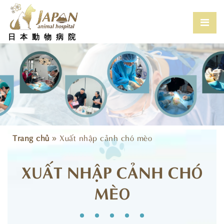
Skip
to
content
Prim
Men
日本動物病院
for
Mobi
Trang chủ
»
Xuất nhập cảnh chó mèo
XUẤT NHẬP CẢNH CHÓ
MÈO