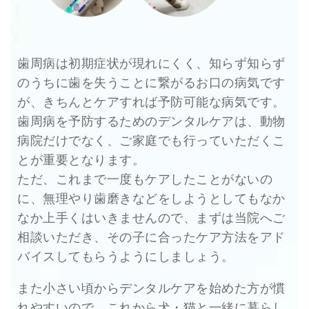
歯周病は初期症状が現れにくく、知らず知らず
のうちに歯を失うことに繋がるお口の病気です
が、きちんとケアすれば予防可能な病気です。
歯周病を予防するためのデンタルケアは、動物
病院だけでなく、ご家庭でも行っていただくこ
とが重要となります。
ただ、これまで一度もケアしたことがないの
に、無理やり歯磨きなどをしようとしてもなか
なか上手くはいきませんので、まずは当院へご
相談いただき、その子に合ったケア方法をアド
バイスしてもらうようにしましょう。
また小さい頃からデンタルケアを始めた方が慣
れやすいので、これから犬・猫と一緒に暮らし