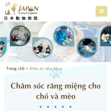
Skip
to
content
Prim
Men
日本動物病院
for
Mobi
Trang chủ
»
Điều trị nha khoa
Chăm sóc răng miệng cho
chó và mèo