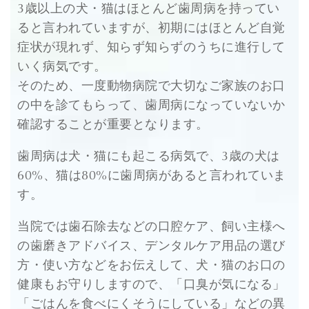
3歳以上の犬・猫はほとんど歯周病を持ってい
ると言われていますが、初期にはほとんど自覚
症状が現れず、知らず知らずのうちに進行して
いく病気です。
そのため、一度動物病院で大切なご家族のお口
の中を診てもらって、歯周病になっていないか
確認することが重要となります。
歯周病は犬・猫にも起こる病気で、3歳の犬は
60%、猫は80%に歯周病があると言われていま
す。
当院では歯石除去などの口腔ケア、飼い主様へ
の歯磨きアドバイス、デンタルケア用品の選び
方・使い方などをお伝えして、犬・猫のお口の
健康もお守りしますので、「口臭が気になる」
「ごはんを食べにくそうにしている」などの異