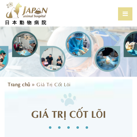
Skip
to
content
Prim
Men
日本動物病院
for
Mobi
Trang chủ
»
Giá Trị Cốt Lõi
GIÁ TRỊ CỐT LÕI