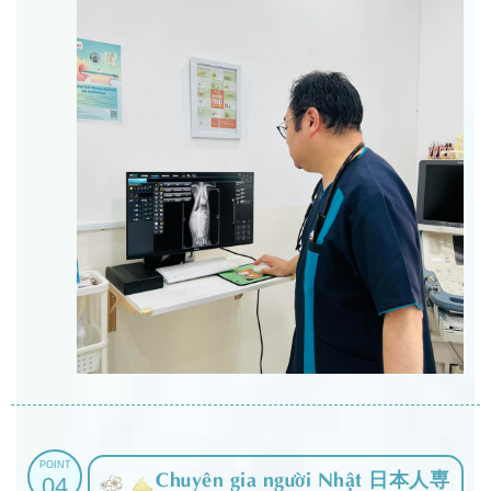
POINT
Chuyên gia người Nhật 日本人専
04