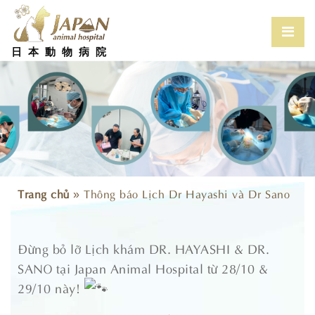
Skip
to
content
Prim
Men
日本動物病院
for
Mobi
Trang chủ
»
Thông báo Lịch Dr Hayashi và Dr Sano
Đừng bỏ lỡ Lịch khám DR. HAYASHI & DR.
SANO tại Japan Animal Hospital từ 28/10 &
29/10 này!