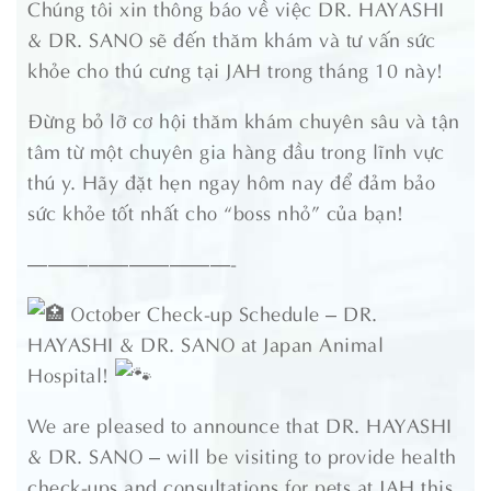
Chúng tôi xin thông báo về việc DR. HAYASHI
& DR. SANO sẽ đến thăm khám và tư vấn sức
khỏe cho thú cưng tại JAH trong tháng 10 này!
Đừng bỏ lỡ cơ hội thăm khám chuyên sâu và tận
tâm từ một chuyên gia hàng đầu trong lĩnh vực
thú y. Hãy đặt hẹn ngay hôm nay để đảm bảo
sức khỏe tốt nhất cho “boss nhỏ” của bạn!
——————————-
October Check-up Schedule – DR.
HAYASHI & DR. SANO at Japan Animal
Hospital!
We are pleased to announce that DR. HAYASHI
& DR. SANO – will be visiting to provide health
check-ups and consultations for pets at JAH this