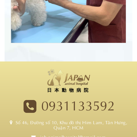
日本動物病院
0931133592
Số 46, Đường số 10, Khu đô thị Him Lam, Tân Hưng,
Quận 7, HCM
jah.animalhospital@gmail.com